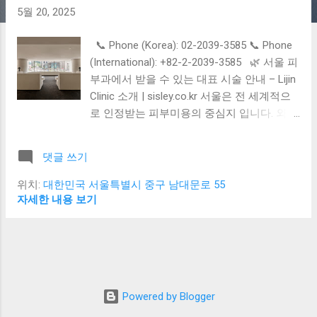
5월 20, 2025
📞 Phone (Korea): 02-2039-3585 📞 Phone
(International): +82-2-2039-3585 🌿 서울 피
부과에서 받을 수 있는 대표 시술 안내 – Lijin
Clinic 소개 | sisley.co.kr 서울은 전 세계적으
로 인정받는 피부미용의 중심지 입니다. 외국
인 관광객뿐 아니라 국내 고객들도 꾸준히 찾
는 피부과 시술은, 단순한 미용을 넘어 노화
댓글 쓰기
예방 , 피부 질환 개선 , 탄력 강화 등의 다양
한 목적을 가지고 있습니다. Sisley.co.kr 에서
위치:
대한민국 서울특별시 중구 남대문로 55
는 서울의 대표 피부과 시술과 함께, 명동 중
자세한 내용 보기
심부에 위치한 프리미엄 클리닉 Lijin Clinic 도
함께 소개합니다. 🌸 서울 피부과에서 많이
받는 대표 시술 1. 레이저 치료 색소침착, 기
미, 주근깨 치료 여드름 흉터, 모공 개선 혈관
성 질환(홍조, 실핏줄) 개선 피부톤 개선 및 브
Powered by Blogger
라이트닝 효과 ➡️ 사용 장비 예: 피코슈어,
IPL, 토닝레이저, 프락셀, V빔 등 2. 여드름 및