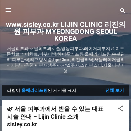
기본 콘텐츠로 건너뛰기
www.sisley.co.kr LIJIN CLINIC 리진의
원 피부과 MYEONGDONG SEOUL
KOREA
서울피부과,서울피부과시술,명동피부과,레이저피부치료,여드
름치료,기미치료,피부미백,하이푸리프팅,울쎄라리프팅,수분관
리,피부탄력,리프팅시술,LijinClinic,리진클리닉,서울레이저클리
닉,피부과추천,피부재생주사,샤넬주사,스킨부스터,서울피부미
용
라벨이
울쎄라리프팅
인 게시물 표시
전체 보기
글
🌿 서울 피부과에서 받을 수 있는 대표
시술 안내 – Lijin Clinic 소개 |
sisley.co.kr