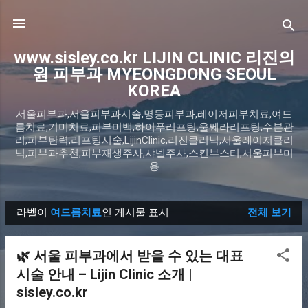
기본 콘텐츠로 건너뛰기
www.sisley.co.kr LIJIN CLINIC 리진의
원 피부과 MYEONGDONG SEOUL
KOREA
서울피부과,서울피부과시술,명동피부과,레이저피부치료,여드
름치료,기미치료,피부미백,하이푸리프팅,울쎄라리프팅,수분관
리,피부탄력,리프팅시술,LijinClinic,리진클리닉,서울레이저클리
닉,피부과추천,피부재생주사,샤넬주사,스킨부스터,서울피부미
용
라벨이
여드름치료
인 게시물 표시
전체 보기
글
🌿 서울 피부과에서 받을 수 있는 대표
시술 안내 – Lijin Clinic 소개 |
sisley.co.kr