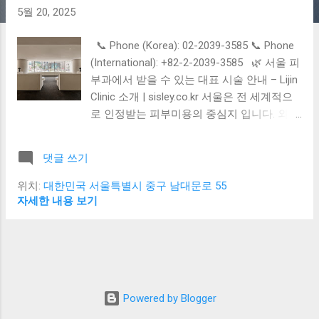
5월 20, 2025
📞 Phone (Korea): 02-2039-3585 📞 Phone
(International): +82-2-2039-3585 🌿 서울 피
부과에서 받을 수 있는 대표 시술 안내 – Lijin
Clinic 소개 | sisley.co.kr 서울은 전 세계적으
로 인정받는 피부미용의 중심지 입니다. 외국
인 관광객뿐 아니라 국내 고객들도 꾸준히 찾
는 피부과 시술은, 단순한 미용을 넘어 노화
댓글 쓰기
예방 , 피부 질환 개선 , 탄력 강화 등의 다양
한 목적을 가지고 있습니다. Sisley.co.kr 에서
위치:
대한민국 서울특별시 중구 남대문로 55
는 서울의 대표 피부과 시술과 함께, 명동 중
자세한 내용 보기
심부에 위치한 프리미엄 클리닉 Lijin Clinic 도
함께 소개합니다. 🌸 서울 피부과에서 많이
받는 대표 시술 1. 레이저 치료 색소침착, 기
미, 주근깨 치료 여드름 흉터, 모공 개선 혈관
성 질환(홍조, 실핏줄) 개선 피부톤 개선 및 브
Powered by Blogger
라이트닝 효과 ➡️ 사용 장비 예: 피코슈어,
IPL, 토닝레이저, 프락셀, V빔 등 2. 여드름 및