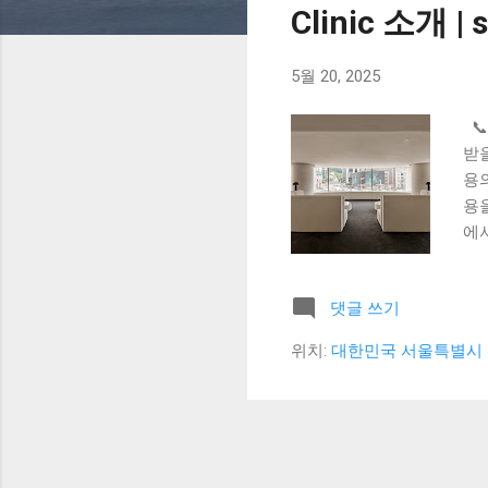
Clinic 소개 | s
5월 20, 2025
📞 
받을
용
용을
에서
소개
드름
댓글 쓰기
예:
케
위치:
대한민국 서울특별시 
술 
치료
란
춤
관리