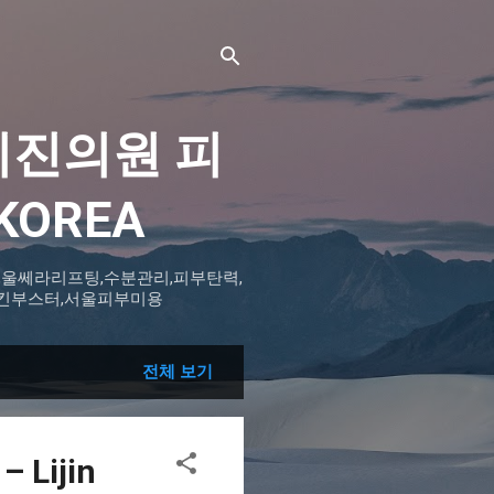
IC 리진의원 피
KOREA
울쎄라리프팅,수분관리,피부탄력,
,스킨부스터,서울피부미용
전체 보기
Lijin