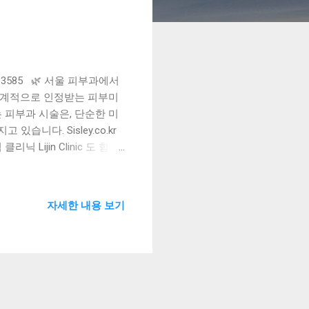
2-2039-3585 🌿 서울 피부과에서
울은 전 세계적으로 인정받는 피부미
 피부과 시술은, 단순한 미
습니다. Sisley.co.kr
Lijin Clinic 도 함께
소침착, 기미, 주근깨 치료 여
라이트닝 효과 ➡️ 사용 장비
료 염증 주사 및 압출 항생제/스
자세한 내용 보기
제공 3. 리프팅 및 탄력 시
라겐 생성 촉진을 위한 고주파
 수분관리 스킨부스터 , 리쥬
포 재생 솔루션 5. 기타 맞
행객/출장자 대상 단기 집중
 Lijin Clinic 은 외국인