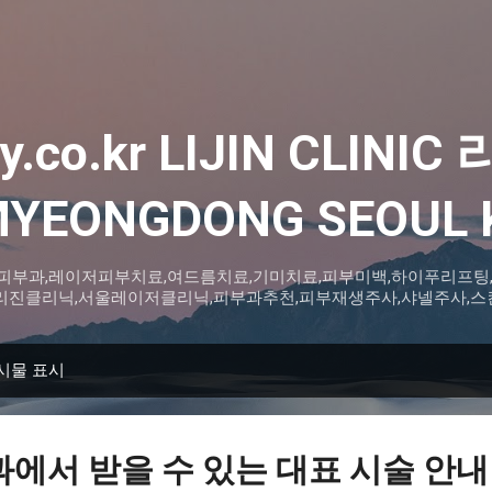
기본 콘텐츠로 건너뛰기
ey.co.kr LIJIN CLIN
YEONGDONG SEOUL 
피부과,레이저피부치료,여드름치료,기미치료,피부미백,하이푸리프팅,
linic,리진클리닉,서울레이저클리닉,피부과추천,피부재생주사,샤넬주사
시물 표시
에서 받을 수 있는 대표 시술 안내 – 