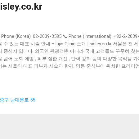
isley.co.kr
Phone (Korea): 02-2039-3585 📞 Phone (International): +82-
 수 있는 대표 시술 안내 – Lijin Clinic 소개 | sisley.co.kr 서
의 중심지 입니다. 외국인 관광객뿐 아니라 국내 고객들도 꾸준히 찾는
 넘어 노화 예방 , 피부 질환 개선 , 탄력 강화 등의 다양한 목적을 가지고 있
는 서울의 대표 피부과 시술과 함께, 명동 중심부에 위치한 프리미엄 클리닉 
합니다. 🌸 서울 피부과에서 많이 받는 대표 시술 1. 레이저 치료 색
 흉터, 모공 개선 혈관성 질환(홍조, 실핏줄) 개선 피부톤 개선 및 브
 피코슈어, IPL, 토닝레이저, 프락셀, V빔 등 2. 여드름 및 트러블 치
일링 프로그램 여드름 흉터 개선을 위한 레이저 병행 재발 방지 솔루션 
중구 남대문로 55
HIFU(하이푸) / 울쎄라 비수술 리프팅 실리프팅(실 넣는 리프팅) 콜
 ➡️ 자연스럽고 빠른 회복을 원하는 고객에게 인기 4. 피부 재생 및
힐러 , 샤넬주사 수분관리 프로그램 (아쿠아필, 하이드라페이셜) 줄기세
형 피부 프로그램 남성 전용 피부 관리 민감성 피부 진정 프로그램 여
 코스 🏥 추천 클리닉 – Lijin Clinic (리진클리닉) 서울 명동 중심에 위치한